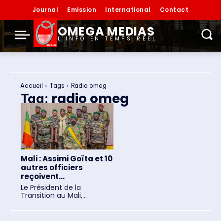
Journal
Emission
International
Contact
OMEGA MEDIAS
L'INFO EN TEMPS RÉEL
Accueil
Tags
Radio omeg
radio omeg
Tag:
Mali : Assimi Goïta et 10
autres officiers
reçoivent...
Le Président de la
Transition au Mali,...