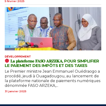
5 février 2025
DÉVELOPPEMENT
𝐋𝐚 𝐩𝐥𝐚𝐭𝐞𝐟𝐨𝐫𝐦𝐞 𝐅𝐀𝐒𝐎 𝐀𝐑𝐙𝐄𝐊𝐀, POUR SIMPLIFIER
LE PAIEMENT DES IMPÔTS ET DES TAXES
Le Premier ministre Jean Emmanuel Ouédraogo a
procédé, jeudi à Ouagadougou, au lancement de
la plateforme nationale de paiements numériques
dénommée FASO ARZEKA,...
31 janvier 2025