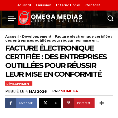
Journal
Emission
International
Contact
OMEGA MEDIAS
L'INFO EN TEMPS RÉEL
Accueil
Développement
Facture électronique certifiée :
des entreprises outillées pour réussir leur mise en...
FACTURE ÉLECTRONIQUE
CERTIFIÉE : DES ENTREPRISES
OUTILLÉES POUR RÉUSSIR
LEUR MISE EN CONFORMITÉ
DÉVELOPPEMENT
PAR
MOMEGA
PUBLIÉ LE
4 MAI 2026
Facebook
X
Pinterest