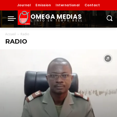
Journal
Emission
International
Contact
OMEGA MEDIAS
L'INFO EN TEMPS RÉEL
Accueil
Radio
RADIO