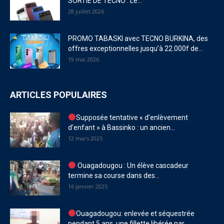
SORTIE DE TECNO : Le...
28 juillet 2026
PROMO TABASKI avec TECNO BURKINA, des
offres exceptionnelles jusqu’à 22.000f de...
19 mai 2026
ARTICLES POPULAIRES
Supposée tentative « d’enlèvement
d’enfant » à Bassinko : un ancien...
12 mars 2025
Ouagadougou : Un élève cascadeur
termine sa course dans des...
16 janvier 2025
Ouagadougou: enlevée et séquestrée
pendant 5 ans, une fillette libérée par...