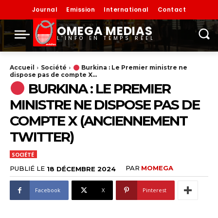
Journal
Emission
International
Contact
OMEGA MEDIAS
L'INFO EN TEMPS RÉEL
Accueil
Société
Burkina : Le Premier ministre ne
dispose pas de compte X...
BURKINA : LE PREMIER
MINISTRE NE DISPOSE PAS DE
COMPTE X (ANCIENNEMENT
TWITTER)
SOCIÉTÉ
PAR
MOMEGA
PUBLIÉ LE
18 DÉCEMBRE 2024
Facebook
X
Pinterest