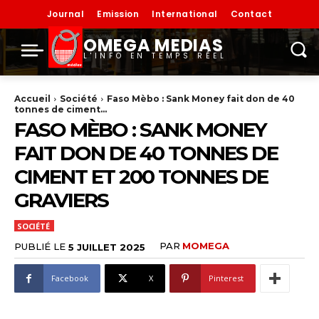
Journal
Emission
International
Contact
OMEGA MEDIAS
L'INFO EN TEMPS RÉEL
Accueil
Société
Faso Mèbo : Sank Money fait don de 40
tonnes de ciment...
FASO MÈBO : SANK MONEY
FAIT DON DE 40 TONNES DE
CIMENT ET 200 TONNES DE
GRAVIERS
SOCIÉTÉ
PAR
MOMEGA
PUBLIÉ LE
5 JUILLET 2025
Facebook
X
Pinterest