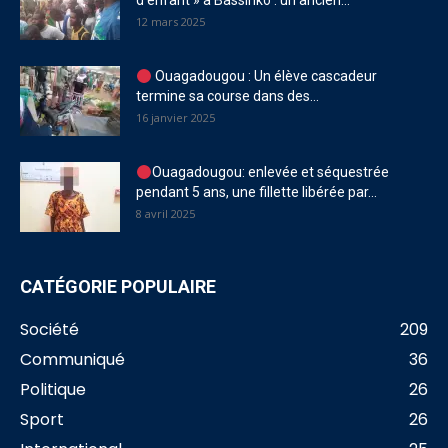
d’enfant » à Bassinko : un ancien...
12 mars 2025
Ouagadougou : Un élève cascadeur
termine sa course dans des...
16 janvier 2025
Ouagadougou: enlevée et séquestrée
pendant 5 ans, une fillette libérée par...
8 avril 2025
CATÉGORIE POPULAIRE
Société
209
Communiqué
36
Politique
26
Sport
26