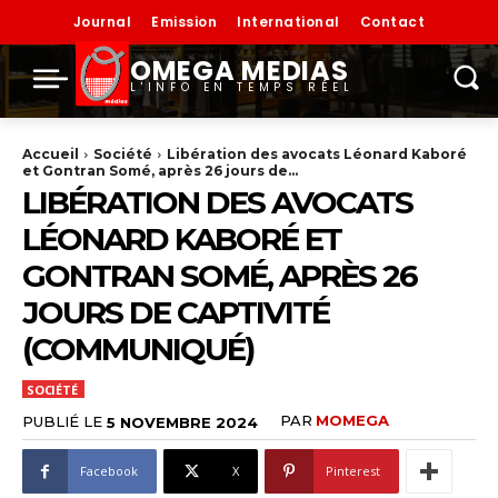
Journal
Emission
International
Contact
OMEGA MEDIAS
L'INFO EN TEMPS RÉEL
Accueil
Société
Libération des avocats Léonard Kaboré
et Gontran Somé, après 26 jours de...
LIBÉRATION DES AVOCATS
LÉONARD KABORÉ ET
GONTRAN SOMÉ, APRÈS 26
JOURS DE CAPTIVITÉ
(COMMUNIQUÉ)
SOCIÉTÉ
PAR
MOMEGA
PUBLIÉ LE
5 NOVEMBRE 2024
Facebook
X
Pinterest