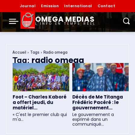
Journal
Emission
International
Contact
OMEGA MEDIAS
L'INFO EN TEMPS RÉEL
Accueil
Tags
Radio omega
radio omega
Tag:
Foot – Charles Kaboré
Décès de Me Titanga
a offert jeudi, du
Frédéric Pacéré : le
matériel...
gouvernement...
« C'est le premier club qui
Le gouvernement a
m'a...
exprimé dans un
communiqué...