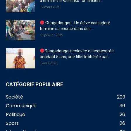
d’enfant » à Bassinko : un ancien...
12 mars 2025
Ouagadougou : Un élève cascadeur
termine sa course dans des...
16 janvier 2025
Ouagadougou: enlevée et séquestrée
pendant 5 ans, une fillette libérée par...
8 avril 2025
CATÉGORIE POPULAIRE
Société
209
Communiqué
36
Politique
26
Sport
26