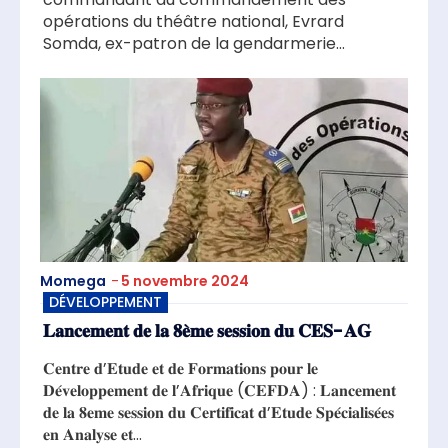
opérations du théâtre national, Evrard
Somda, ex-patron de la gendarmerie...
Momega
-
5 novembre 2024
DÉVELOPPEMENT
𝐋𝐚𝐧𝐜𝐞𝐦𝐞𝐧𝐭 𝐝𝐞 𝐥𝐚 𝟖𝐞̀𝐦𝐞 𝐬𝐞𝐬𝐬𝐢𝐨𝐧 𝐝𝐮 𝐂𝐄𝐒-𝐀𝐆
𝐂𝐞𝐧𝐭𝐫𝐞 𝐝’𝐄𝐭𝐮𝐝𝐞 𝐞𝐭 𝐝𝐞 𝐅𝐨𝐫𝐦𝐚𝐭𝐢𝐨𝐧𝐬 𝐩𝐨𝐮𝐫 𝐥𝐞
𝐃𝐞́𝐯𝐞𝐥𝐨𝐩𝐩𝐞𝐦𝐞𝐧𝐭 𝐝𝐞 𝐥’𝐀𝐟𝐫𝐢𝐪𝐮𝐞 (𝐂𝐄𝐅𝐃𝐀) : 𝐋𝐚𝐧𝐜𝐞𝐦𝐞𝐧𝐭
𝐝𝐞 𝐥𝐚 𝟖𝐞𝐦𝐞 𝐬𝐞𝐬𝐬𝐢𝐨𝐧 𝐝𝐮 𝐂𝐞𝐫𝐭𝐢𝐟𝐢𝐜𝐚𝐭 𝐝’𝐄𝐭𝐮𝐝𝐞 𝐒𝐩𝐞́𝐜𝐢𝐚𝐥𝐢𝐬𝐞́𝐞𝐬
𝐞𝐧 𝐀𝐧𝐚𝐥𝐲𝐬𝐞 𝐞𝐭...