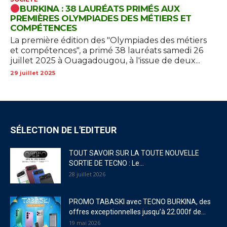
BURKINA : 38 LAURÉATS PRIMÉS AUX
PREMIÈRES OLYMPIADES DES MÉTIERS ET
COMPÉTENCES
La première édition des "Olympiades des métiers
et compétences", a primé 38 lauréats samedi 26
juillet 2025 à Ouagadougou, à l'issue de deux...
29 juillet 2025
SÉLECTION DE L'EDITEUR
TOUT SAVOIR SUR LA TOUTE NOUVELLE
SORTIE DE TECNO : Le...
28 juillet 2026
PROMO TABASKI avec TECNO BURKINA, des
offres exceptionnelles jusqu’à 22.000f de...
19 mai 2026