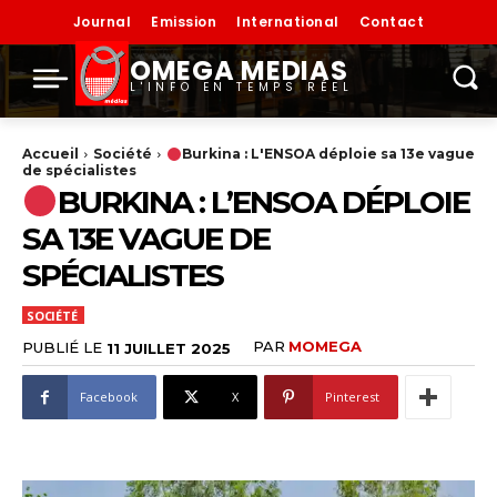
Journal
Emission
International
Contact
OMEGA MEDIAS
L'INFO EN TEMPS RÉEL
Accueil
Société
Burkina : L'ENSOA déploie sa 13e vague
de spécialistes
BURKINA : L’ENSOA DÉPLOIE
SA 13E VAGUE DE
SPÉCIALISTES
SOCIÉTÉ
PAR
MOMEGA
PUBLIÉ LE
11 JUILLET 2025
Facebook
X
Pinterest