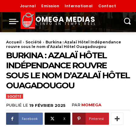
Journal
Emission
International
Contact
OMEGA MEDIAS
L'INFO EN TEMPS RÉEL
Accueil
Société
Burkina : Azalaï Hôtel Indépendance
rouvre sous le nom d’Azalaï Hôtel Ouagadougou
BURKINA : AZALAÏ HÔTEL
INDÉPENDANCE ROUVRE
SOUS LE NOM D’AZALAÏ HÔTEL
OUAGADOUGOU
SOCIÉTÉ
PAR
MOMEGA
PUBLIÉ LE
19 FÉVRIER 2025
Facebook
X
Pinterest