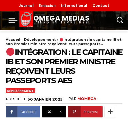
Journal
Emission
International
Contact
OMEGA MEDIAS
L'INFO EN TEMPS RÉEL
Accueil
Développement
Intégration : le capitaine IB et
son Premier ministre reçoivent leurs passeports...
INTÉGRATION : LE CAPITAINE
IB ET SON PREMIER MINISTRE
REÇOIVENT LEURS
PASSEPORTS AES
DÉVELOPPEMENT
PAR
MOMEGA
PUBLIÉ LE
30 JANVIER 2025
Facebook
X
Pinterest