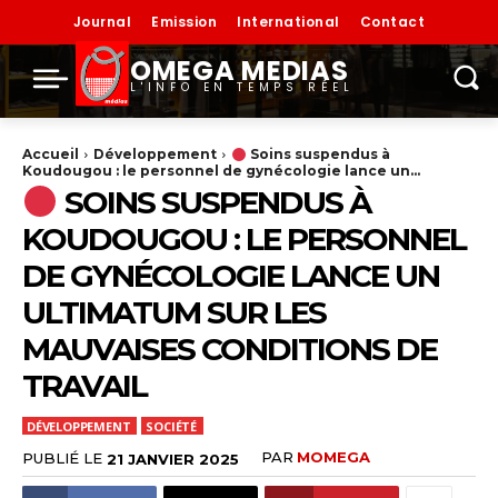
Journal
Emission
International
Contact
OMEGA MEDIAS
L'INFO EN TEMPS RÉEL
Accueil
Développement
Soins suspendus à
Koudougou : le personnel de gynécologie lance un...
SOINS SUSPENDUS À
KOUDOUGOU : LE PERSONNEL
DE GYNÉCOLOGIE LANCE UN
ULTIMATUM SUR LES
MAUVAISES CONDITIONS DE
TRAVAIL
DÉVELOPPEMENT
SOCIÉTÉ
PAR
MOMEGA
PUBLIÉ LE
21 JANVIER 2025