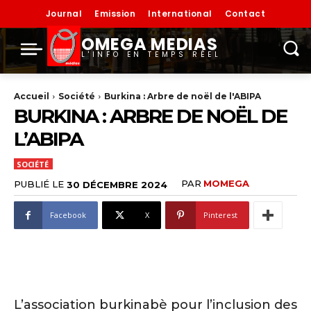
Journal
Emission
International
Contact
OMEGA MEDIAS
L'INFO EN TEMPS RÉEL
Accueil
Société
Burkina : Arbre de noël de l'ABIPA
BURKINA : ARBRE DE NOËL DE
L’ABIPA
SOCIÉTÉ
PAR
MOMEGA
PUBLIÉ LE
30 DÉCEMBRE 2024
Facebook
X
Pinterest
L’association burkinabè pour l’inclusion des