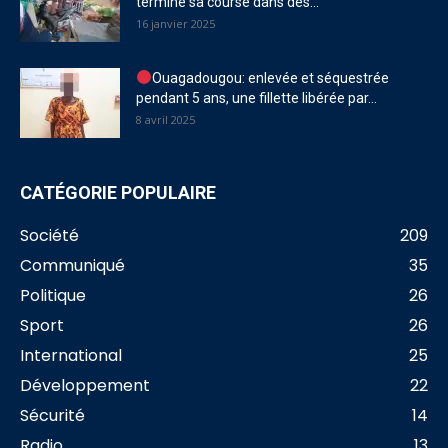
termine sa course dans des...
16 janvier 2025
Ouagadougou: enlevée et séquestrée
pendant 5 ans, une fillette libérée par...
8 avril 2025
CATÉGORIE POPULAIRE
Société
209
Communiqué
35
Politique
26
Sport
26
International
25
Développement
22
Sécurité
14
Radio
13