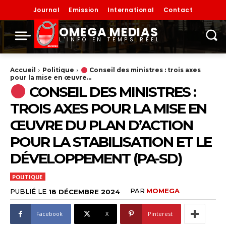
Journal
Emission
International
Contact
OMEGA MEDIAS
L'INFO EN TEMPS RÉEL
Accueil
Politique
Conseil des ministres : trois axes
pour la mise en œuvre...
CONSEIL DES MINISTRES :
TROIS AXES POUR LA MISE EN
ŒUVRE DU PLAN D’ACTION
POUR LA STABILISATION ET LE
DÉVELOPPEMENT (PA-SD)
POLITIQUE
PAR
MOMEGA
PUBLIÉ LE
18 DÉCEMBRE 2024
Facebook
X
Pinterest