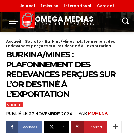
Journal
Emission
International
Contact
OMEGA MEDIAS
L'INFO EN TEMPS RÉEL
Accueil
Société
Burkina/Mines : plafonnement des
redevances perçues sur l'or destiné à l'exportation
BURKINA/MINES :
PLAFONNEMENT DES
REDEVANCES PERÇUES SUR
L’OR DESTINÉ À
L’EXPORTATION
SOCIÉTÉ
PAR
MOMEGA
PUBLIÉ LE
27 NOVEMBRE 2024
Facebook
X
Pinterest