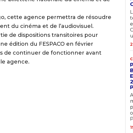
L
, cette agence permettra de résoudre
t
e
nt du cinéma et de l’audiovisuel.
C
tie de dispositions transitoires pour
u
ine édition du FESPACO en février
2
es de continuer de fonctionner avant
C
lle agence.
A
m
p
o
P
1