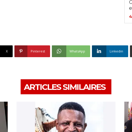
G
e
4
X
Pinterest
WhatsApp
Linkedin
ARTICLES SIMILAIRES