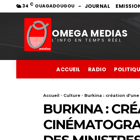
C
JOURNAL
EMISSIO
34
OUAGADOUGOU
OMEGA MEDIAS
L'INFO EN TEMPS RÉEL
ACCUEIL
RADIO
POLITIQ
Accueil
Culture
Burkina : création d'une
BURKINA : CR
CINÉMATOGRAP
DES MINISTRES