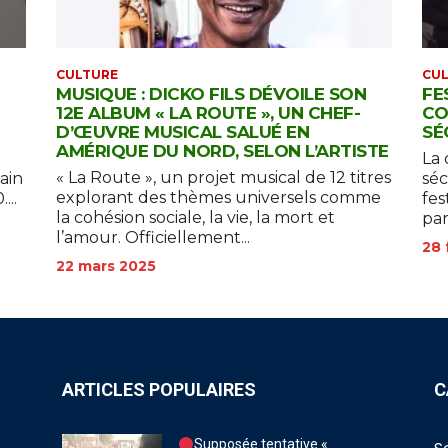
CULTURE
CU
MUSIQUE : DICKO FILS DÉVOILE SON
FE
12E ALBUM « LA ROUTE », UN CHEF-
CO
D’ŒUVRE MUSICAL SALUÉ EN
SÉ
AMÉRIQUE DU NORD, SELON L’ARTISTE
La 
« La Route », un projet musical de 12 titres
ain
séc
explorant des thèmes universels comme
...
fes
la cohésion sociale, la vie, la mort et
par
l’amour. Officiellement...
28 
22 mars 2025
ARTICLES POPULAIRES
C
Supposée tentative «