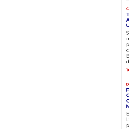
C
A
S
m
p
c
B
d
1
D
C
E
l
p