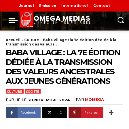
Journal
Emission
International
Contact
OMEGA MEDIAS
L'INFO EN TEMPS RÉEL
Accueil
Culture
Baba Village : la 7e édition dédiée à la
transmission des valeurs...
BABA VILLAGE : LA 7E ÉDITION
DÉDIÉE À LA TRANSMISSION
DES VALEURS ANCESTRALES
AUX JEUNES GÉNÉRATIONS
CULTURE
SOCIÉTÉ
PAR
MOMEGA
PUBLIÉ LE
30 NOVEMBRE 2024
Facebook
X
Pinterest