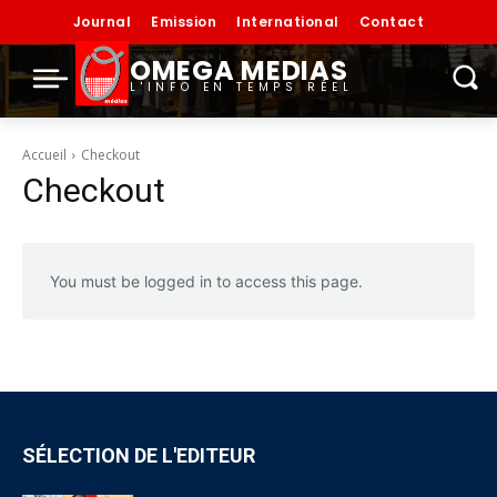
Journal
Emission
International
Contact
OMEGA MEDIAS
L'INFO EN TEMPS RÉEL
Accueil
Checkout
Checkout
You must be logged in to access this page.
SÉLECTION DE L'EDITEUR