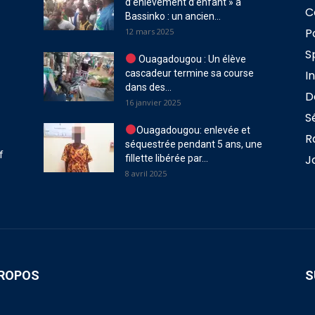
d’enlèvement d’enfant » à
C
Bassinko : un ancien...
P
12 mars 2025
S
Ouagadougou : Un élève
cascadeur termine sa course
I
dans des...
D
16 janvier 2025
S
Ouagadougou: enlevée et
R
séquestrée pendant 5 ans, une
f
J
fillette libérée par...
8 avril 2025
PROPOS
S