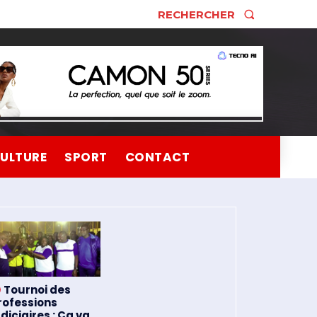
RECHERCHER
ULTURE
SPORT
CONTACT
Tournoi des
rofessions
udiciaires : Ça va