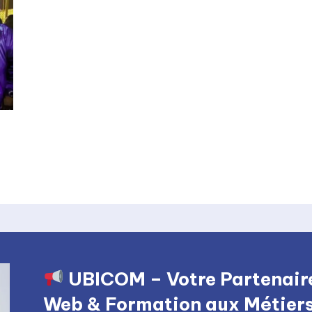
UBICOM – Votre Partenaire
Web & Formation aux Métiers 