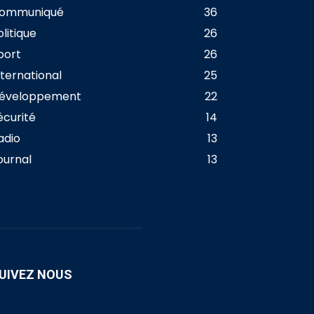
ommuniqué
36
olitique
26
port
26
nternational
25
éveloppement
22
écurité
14
adio
13
ournal
13
UIVEZ NOUS