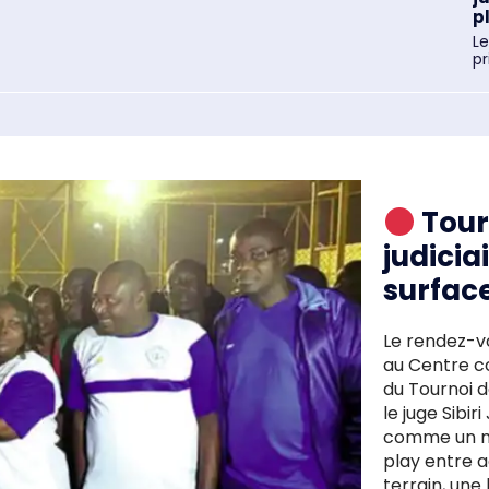
pl
L
pr
Tour
judicia
surfac
Le rendez-vo
au Centre c
du Tournoi d
le juge Sibi
comme un mo
play entre act
terrain, une