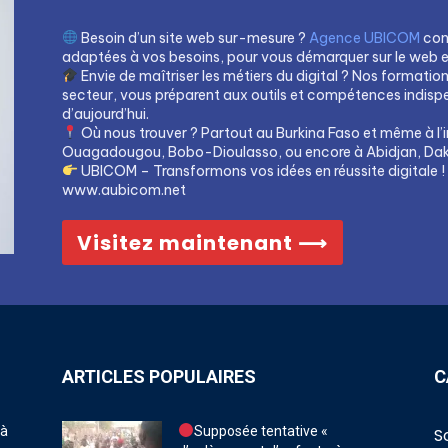
Besoin d’un site web sur-mesure ?
Agence UBICOM
con
adaptées à vos besoins, pour vous démarquer sur le web et 
Envie de maîtriser les métiers du digital ? Nos formatio
secteur, vous préparent aux outils et compétences indis
d’aujourd’hui.
Où nous trouver ? Partout au Burkina Faso et même à l’i
Ouagadougou, Bobo-Dioulasso, ou encore à Abidjan, Dak
UBICOM – Transformons vos idées en réussite digitale !
www.aubicom.net
Visitez maintenant ⟶
ARTICLES POPULAIRES
C
 à
Supposée tentative «
S