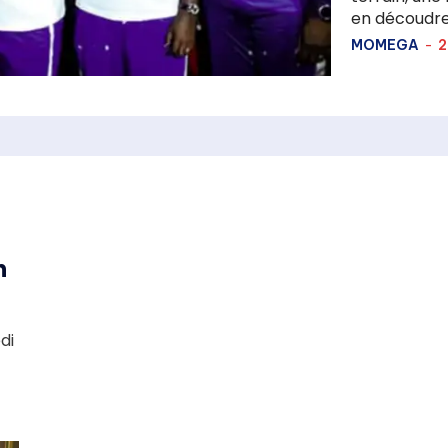
en découdre
MOMEGA
-
2
n
di