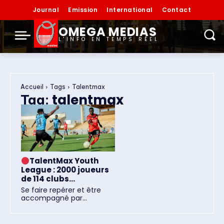
Journal
Emission
International
Contact
OMEGA MEDIAS
L'INFO EN TEMPS RÉEL
Accueil
Tags
Talentmax
talentmax
Tag:
TalentMax Youth
League : 2000 joueurs
de 114 clubs...
Se faire repérer et être
accompagné par...