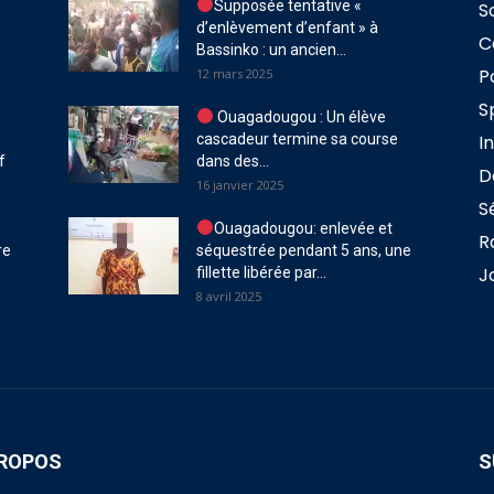
Supposée tentative «
S
d’enlèvement d’enfant » à
C
Bassinko : un ancien...
P
12 mars 2025
S
Ouagadougou : Un élève
cascadeur termine sa course
I
f
dans des...
D
16 janvier 2025
S
Ouagadougou: enlevée et
R
re
séquestrée pendant 5 ans, une
J
fillette libérée par...
8 avril 2025
PROPOS
S