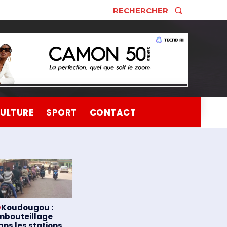
RECHERCHER
ULTURE
SPORT
CONTACT
Koudougou :
mbouteillage
ans les stations