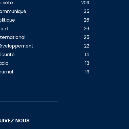
ociété
209
ommuniqué
35
olitique
26
port
26
nternational
25
éveloppement
22
écurité
14
adio
13
ournal
13
UIVEZ NOUS