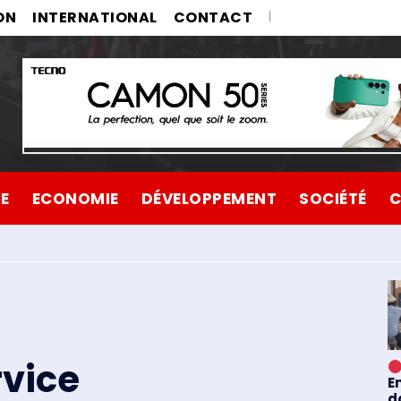
ON
INTERNATIONAL
CONTACT
UE
ECONOMIE
DÉVELOPPEMENT
SOCIÉTÉ
C
rvice
E
d