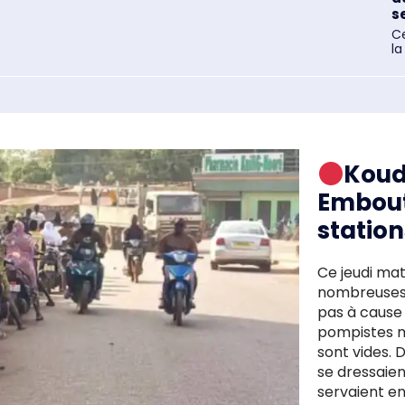
s
Ce
la
Koud
Embout
station
Ce jeudi mat
nombreuses 
pas à cause
pompistes m
sont vides. Depuis mercredi nuit, de longues files
se dressaien
servaient en