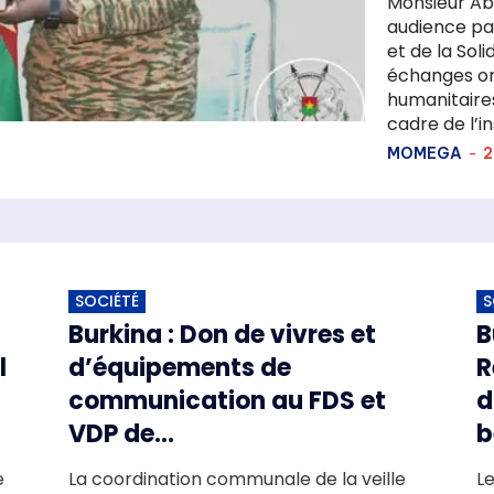
Monsieur Ab
audience par
et de la Solid
échanges ont
humanitaires 
cadre de l’ins
MOMEGA
-
2
SOCIÉTÉ
S
Burkina : Don de vivres et
B
l
d’équipements de
R
communication au FDS et
d
VDP de...
b
e
La coordination communale de la veille
L