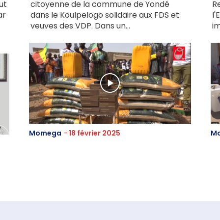
ut
citoyenne de la commune de Yondé
R
ar
dans le Koulpelogo solidaire aux FDS et
l'
veuves des VDP. Dans un...
im
Momega
-
18 février 2025
M