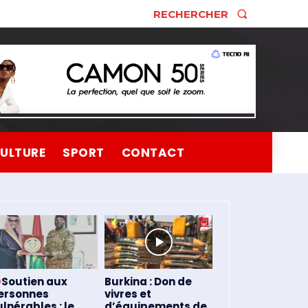
RECHERCHER
ULTURE
SPORT
CONTACT
Soutien aux
Burkina : Don de
ersonnes
vivres et
ulnérables : le
d’équipements de