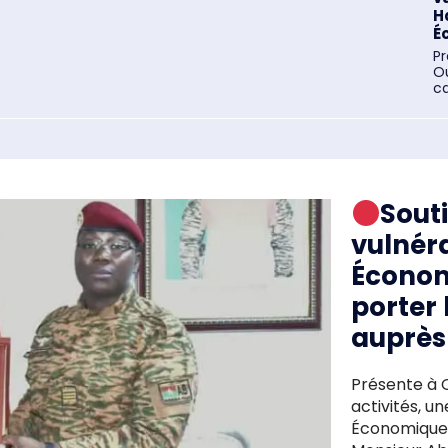
H
É
P
O
ca
Sout
vulnéra
Économ
porter 
auprès
Présente à 
activités, u
Économique 