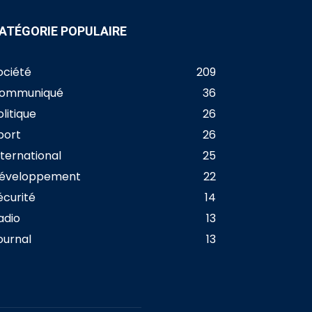
ATÉGORIE POPULAIRE
ociété
209
ommuniqué
36
olitique
26
port
26
nternational
25
éveloppement
22
écurité
14
adio
13
ournal
13