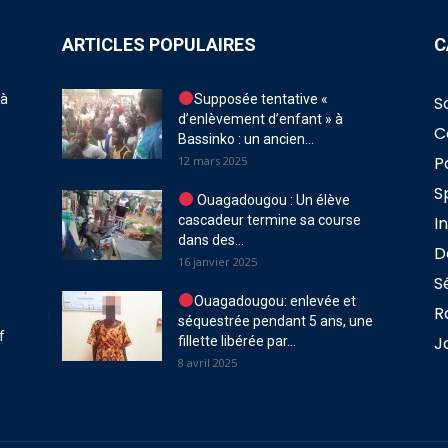
ARTICLES POPULAIRES
C
 à
Supposée tentative «
S
d’enlèvement d’enfant » à
C
Bassinko : un ancien...
P
12 mars 2025
S
Ouagadougou : Un élève
cascadeur termine sa course
I
dans des...
D
16 janvier 2025
S
Ouagadougou: enlevée et
R
séquestrée pendant 5 ans, une
f
J
fillette libérée par...
8 avril 2025