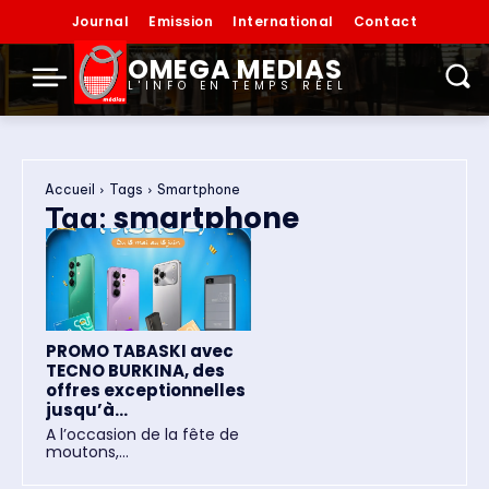
Journal
Emission
International
Contact
OMEGA MEDIAS
L'INFO EN TEMPS RÉEL
Accueil
Tags
Smartphone
smartphone
Tag:
PROMO TABASKI avec
TECNO BURKINA, des
offres exceptionnelles
jusqu’à...
A l’occasion de la fête de
moutons,...