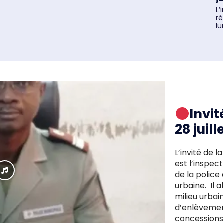
L’
r
lu
Invit
28 juill
L’invité de l
est l’inspect
de la police 
urbaine. Il 
milieu urba
d’enlèvemen
concessions 