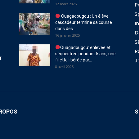
P
12 mars 2025
S
Ouagadougou : Un élève
cascadeur termine sa course
I
dans des...
D
16 janvier 2025
S
Ouagadougou: enlevée et
R
séquestrée pendant 5 ans, une
f
J
fillette libérée par...
8 avril 2025
PROPOS
S