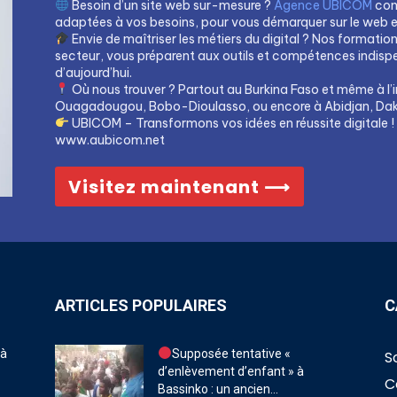
Besoin d’un site web sur-mesure ?
Agence UBICOM
con
adaptées à vos besoins, pour vous démarquer sur le web et 
Envie de maîtriser les métiers du digital ? Nos formatio
secteur, vous préparent aux outils et compétences indis
d’aujourd’hui.
Où nous trouver ? Partout au Burkina Faso et même à l’i
Ouagadougou, Bobo-Dioulasso, ou encore à Abidjan, Dak
UBICOM – Transformons vos idées en réussite digitale !
www.aubicom.net
Visitez maintenant ⟶
ARTICLES POPULAIRES
C
 à
Supposée tentative «
S
d’enlèvement d’enfant » à
C
Bassinko : un ancien...