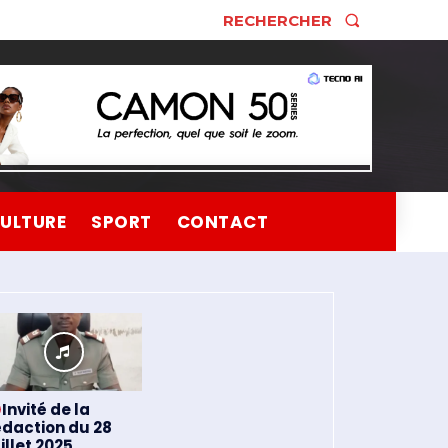
RECHERCHER
ULTURE
SPORT
CONTACT
Invité de la
édaction du 28
illet 2025