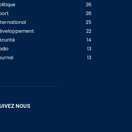
olitique
26
port
26
nternational
25
éveloppement
22
écurité
14
adio
13
ournal
13
UIVEZ NOUS