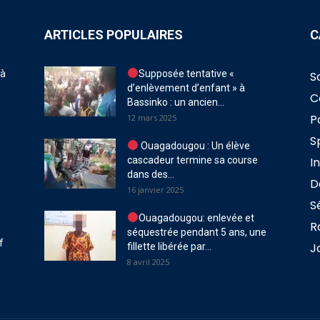
ARTICLES POPULAIRES
C
 à
Supposée tentative «
S
d’enlèvement d’enfant » à
C
Bassinko : un ancien...
P
12 mars 2025
S
Ouagadougou : Un élève
cascadeur termine sa course
I
dans des...
D
16 janvier 2025
S
Ouagadougou: enlevée et
R
séquestrée pendant 5 ans, une
f
J
fillette libérée par...
8 avril 2025