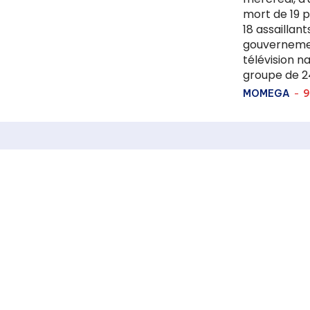
mort de 19 p
18 assaillan
gouvernemen
télévision nationale. L'assau
groupe de 24 
MOMEGA
-
9