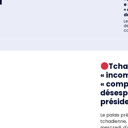
a
e 
«
d
Le
de
ca
Tcha
« inco
« comp
désesp
présid
Le palais pr
tchadienne, a
mercredi, d