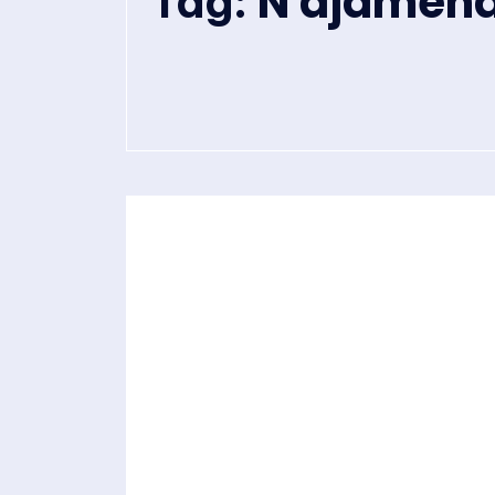
N'djamen
Tag: