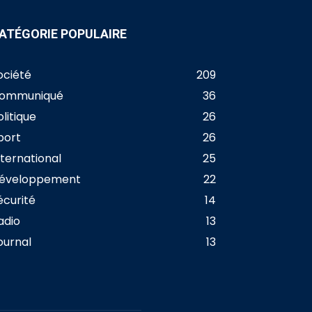
ATÉGORIE POPULAIRE
ociété
209
ommuniqué
36
olitique
26
port
26
nternational
25
éveloppement
22
écurité
14
adio
13
ournal
13