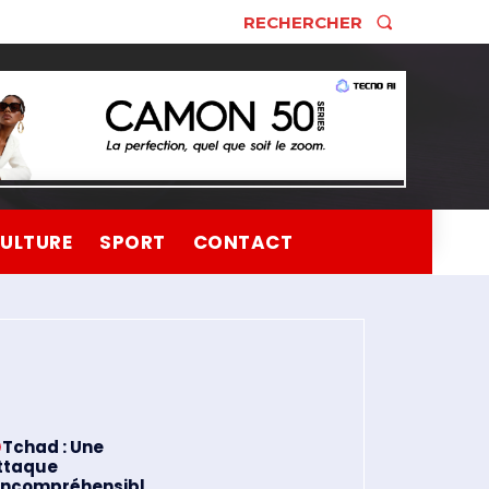
RECHERCHER
ULTURE
SPORT
CONTACT
Tchad : Une
ttaque
 incompréhensibl