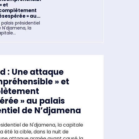
» et
 complètement
ésespérée » au...
 palais présidentiel
 N'djamena, la
pitale...
d : Une attaque
mpréhensible » et
lètement
érée » au palais
entiel de N’djamena
ésidentiel de N'djamena, la capitale
 été la cible, dans la nuit de
'une attaque armée ayant causé la