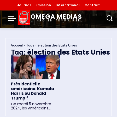
Journal
Emission
International
Contact
OMEGA MEDIAS
L'INFO EN TEMPS RÉEL
Accueil
Tags
élection des Etats Unies
élection des Etats Unies
Tag:
Présidentielle
américaine: Kamala
Harris ou Donald
Trump ?
Ce mardi 5 novembre
2024, les Américains...