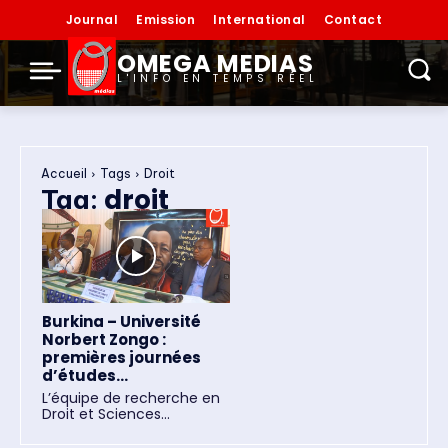
Journal
Emission
International
Contact
OMEGA MEDIAS
L'INFO EN TEMPS RÉEL
Accueil
Tags
Droit
droit
Tag:
Burkina – Université
Norbert Zongo :
premières journées
d’études...
L’équipe de recherche en
Droit et Sciences...