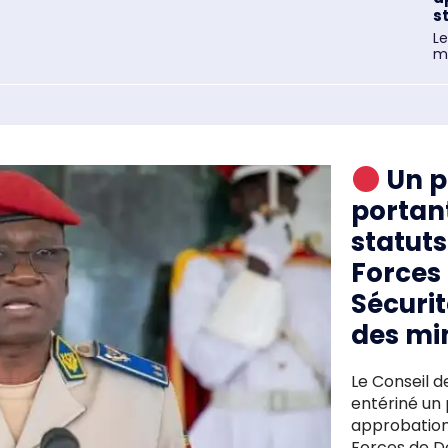
st
Le
mi
Un p
portan
statut
Forces 
Sécuri
des min
Le Conseil de
entériné un 
approbation
Forces de Dé