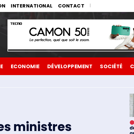
ON
INTERNATIONAL
CONTACT
UE
ECONOMIE
DÉVELOPPEMENT
SOCIÉTÉ
C
es ministres
d
a