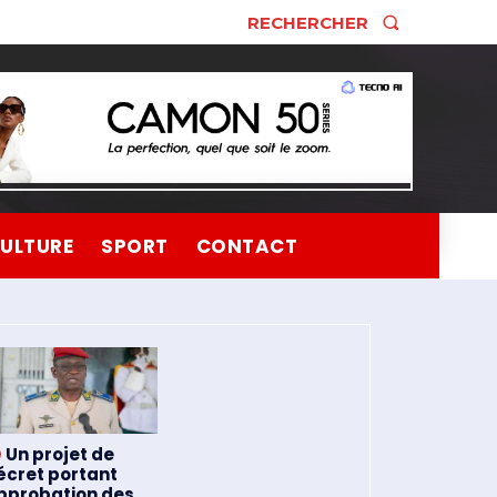
RECHERCHER
ULTURE
SPORT
CONTACT
Un projet de
écret portant
pprobation des