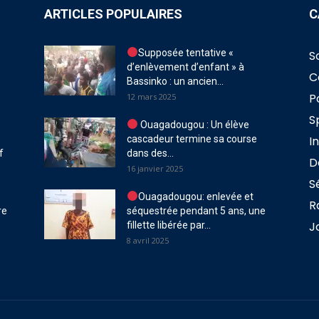
ARTICLES POPULAIRES
C
Supposée tentative «
S
d’enlèvement d’enfant » à
C
Bassinko : un ancien...
P
12 mars 2025
S
Ouagadougou : Un élève
cascadeur termine sa course
I
f
dans des...
D
16 janvier 2025
S
Ouagadougou: enlevée et
R
re
séquestrée pendant 5 ans, une
J
fillette libérée par...
8 avril 2025