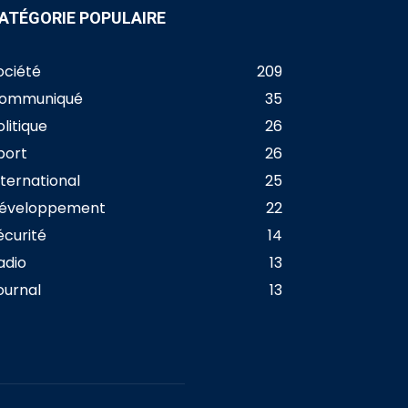
ATÉGORIE POPULAIRE
ociété
209
ommuniqué
35
olitique
26
port
26
nternational
25
éveloppement
22
écurité
14
adio
13
ournal
13