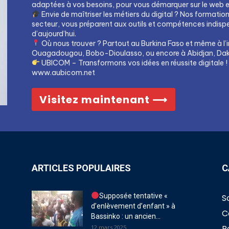
adaptées à vos besoins, pour vous démarquer sur le web et 
Envie de maîtriser les métiers du digital ? Nos formatio
secteur, vous préparent aux outils et compétences indis
d’aujourd’hui.
Où nous trouver ? Partout au Burkina Faso et même à l’i
Ouagadougou, Bobo-Dioulasso, ou encore à Abidjan, Dak
UBICOM – Transformons vos idées en réussite digitale !
www.aubicom.net
Visitez maintenant ⟶
ARTICLES POPULAIRES
C
Supposée tentative «
S
d’enlèvement d’enfant » à
C
Bassinko : un ancien...
P
12 mars 2025