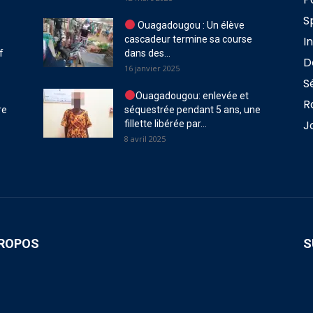
S
Ouagadougou : Un élève
cascadeur termine sa course
I
f
dans des...
D
16 janvier 2025
S
Ouagadougou: enlevée et
R
re
séquestrée pendant 5 ans, une
J
fillette libérée par...
8 avril 2025
PROPOS
S