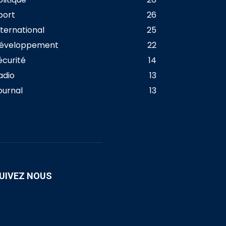
port
26
nternational
25
éveloppement
22
écurité
14
adio
13
ournal
13
UIVEZ NOUS