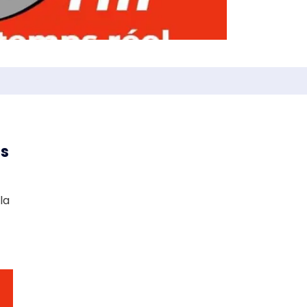
s
la
-