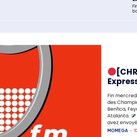
Fi
ba
[CHR
Expres
Fin mercredi
des Champio
Benfica, Fey
Atalanta.
avez envoy
MOMEGA
-
1