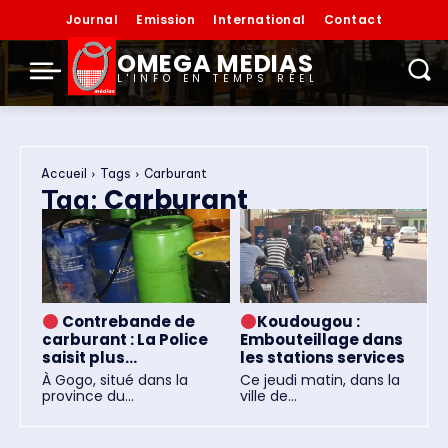
Journal
Emission
International
Contact
OMEGA MEDIAS
L'INFO EN TEMPS RÉEL
Accueil
Tags
Carburant
Carburant
Tag:
Contrebande de
Koudougou :
carburant : La Police
Embouteillage dans
saisit plus...
les stations services
À Gogo, situé dans la
Ce jeudi matin, dans la
province du...
ville de...