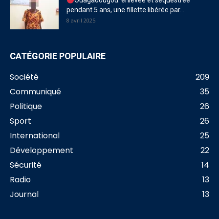
Ouagadougou: enlevée et séquestrée
pendant 5 ans, une fillette libérée par...
8 avril 2025
CATÉGORIE POPULAIRE
Société
209
Communiqué
35
Politique
26
Sport
26
International
25
Développement
22
Sécurité
14
Radio
13
Journal
13