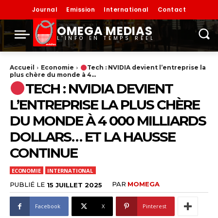
Journal
Emission
International
Contact
OMEGA MEDIAS
L'INFO EN TEMPS RÉEL
Accueil
Economie
Tech : NVIDIA devient l’entreprise la
plus chère du monde à 4...
TECH : NVIDIA DEVIENT
L’ENTREPRISE LA PLUS CHÈRE
DU MONDE À 4 000 MILLIARDS
DOLLARS… ET LA HAUSSE
CONTINUE
ECONOMIE
INTERNATIONAL
PAR
MOMEGA
PUBLIÉ LE
15 JUILLET 2025
Facebook
X
Pinterest