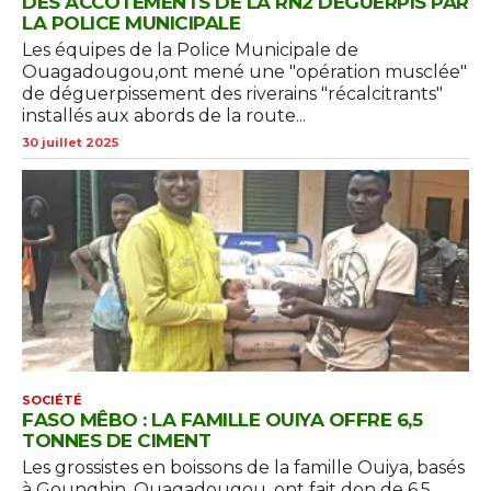
DES ACCOTEMENTS DE LA RN2 DÉGUERPIS PAR
LA POLICE MUNICIPALE
Les équipes de la Police Municipale de
Ouagadougou,ont mené une "opération musclée"
de déguerpissement des riverains "récalcitrants"
installés aux abords de la route...
30 juillet 2025
SOCIÉTÉ
FASO MÊBO : LA FAMILLE OUIYA OFFRE 6,5
TONNES DE CIMENT
Les grossistes en boissons de la famille Ouiya, basés
à Gounghin, Ouagadougou, ont fait don de 6,5