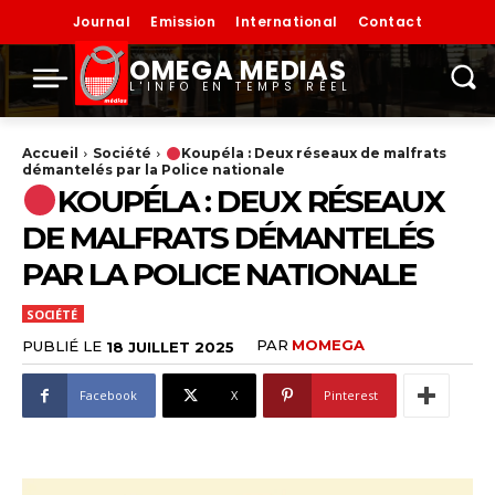
Journal
Emission
International
Contact
OMEGA MEDIAS
L'INFO EN TEMPS RÉEL
Accueil
Société
Koupéla : Deux réseaux de malfrats
démantelés par la Police nationale
KOUPÉLA : DEUX RÉSEAUX
DE MALFRATS DÉMANTELÉS
PAR LA POLICE NATIONALE
SOCIÉTÉ
PAR
MOMEGA
PUBLIÉ LE
18 JUILLET 2025
Facebook
X
Pinterest