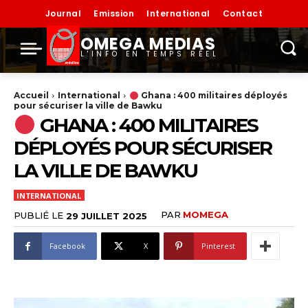
Journal
Emission
International
Contact
OMEGA MEDIAS
L'INFO EN TEMPS RÉEL
Accueil
International
Ghana : 400 militaires déployés
pour sécuriser la ville de Bawku
GHANA : 400 MILITAIRES
DÉPLOYÉS POUR SÉCURISER
LA VILLE DE BAWKU
INTERNATIONAL
PAR
MOMEGA
PUBLIÉ LE
29 JUILLET 2025
Facebook
X
Pinterest