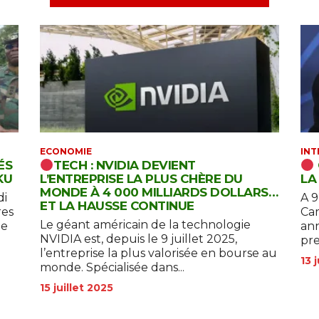
ECONOMIE
INT
ÉS
TECH : NVIDIA DEVIENT
KU
L’ENTREPRISE LA PLUS CHÈRE DU
LA
MONDE À 4 000 MILLIARDS DOLLARS…
di
A 9
ET LA HAUSSE CONTINUE
res
Cam
Le géant américain de la technologie
le
ann
NVIDIA est, depuis le 9 juillet 2025,
l’entreprise la plus valorisée en bourse au
13 
monde. Spécialisée dans...
15 juillet 2025