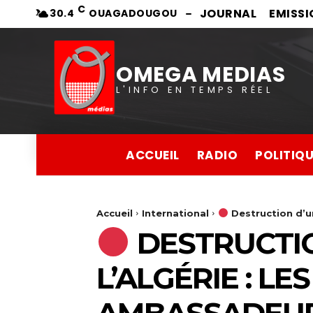
C
JOURNAL
EMISSI
30.4
OUAGADOUGOU
OMEGA MEDIAS
L'INFO EN TEMPS RÉEL
ACCUEIL
RADIO
POLITIQ
Accueil
International
Destruction d’un 
DESTRUCTIO
L’ALGÉRIE : L
AMBASSADEU