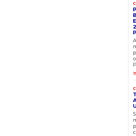
C
A
m
p
o
P
1
C
A
S
m
p
c