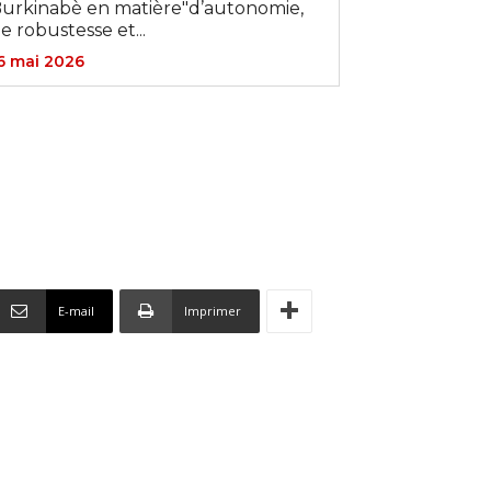
urkinabè en matière"d’autonomie,
e robustesse et...
6 mai 2026
E-mail
Imprimer