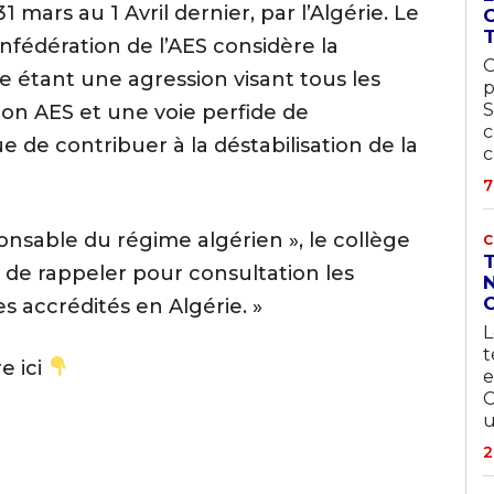
 mars au 1 Avril dernier, par l’Algérie. Le
nfédération de l’AES considère la
O
 étant une agression visant tous les
p
S
on AES et une voie perfide de
c
e de contribuer à la déstabilisation de la
c
7
onsable du régime algérien », le collège
C
e de rappeler pour consultation les
N
accrédités en Algérie. »
L
t
e ici
e
C
u
2