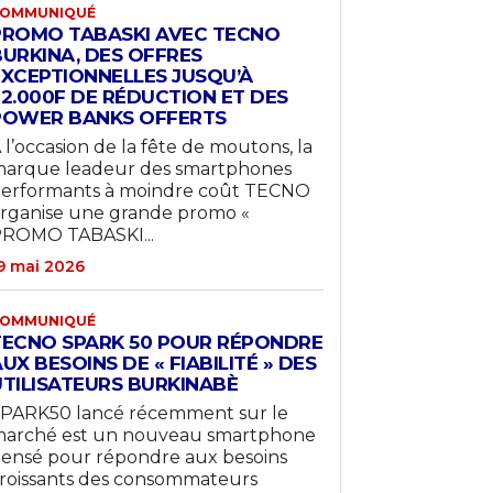
OMMUNIQUÉ
PROMO TABASKI AVEC TECNO
BURKINA, DES OFFRES
EXCEPTIONNELLES JUSQU’À
22.000F DE RÉDUCTION ET DES
POWER BANKS OFFERTS
 l’occasion de la fête de moutons, la
arque leadeur des smartphones
erformants à moindre coût TECNO
rganise une grande promo «
ROMO TABASKI...
9 mai 2026
OMMUNIQUÉ
TECNO SPARK 50 POUR RÉPONDRE
UX BESOINS DE « FIABILITÉ » DES
UTILISATEURS BURKINABÈ
PARK50 lancé récemment sur le
arché est un nouveau smartphone
ensé pour répondre aux besoins
roissants des consommateurs