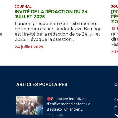
JOURNAL
JO
INVITÉ DE LA RÉDACTION DU 24
[P
JUILLET 2025
FÉ
ZO
L’ancien président du Conseil supérieur
de communication, Abdoulazize Bamogo
géo
est l'invité de la rédaction de ce 24 juillet
la
dir
2025. Il évoque la question...
Fas
24 juillet 2025
3 f
ARTICLES POPULAIRES
C
Supposée tentative «
S
d’enlèvement d’enfant » à
C
Bassinko : un ancien...
P
12 mars 2025