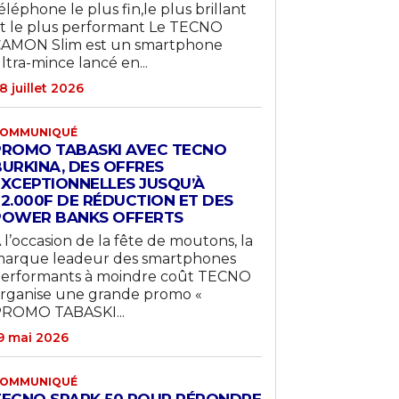
éléphone le plus fin,le plus brillant
t le plus performant Le TECNO
AMON Slim est un smartphone
ltra-mince lancé en...
8 juillet 2026
OMMUNIQUÉ
PROMO TABASKI AVEC TECNO
BURKINA, DES OFFRES
EXCEPTIONNELLES JUSQU’À
22.000F DE RÉDUCTION ET DES
POWER BANKS OFFERTS
 l’occasion de la fête de moutons, la
arque leadeur des smartphones
erformants à moindre coût TECNO
rganise une grande promo «
ROMO TABASKI...
9 mai 2026
OMMUNIQUÉ
TECNO SPARK 50 POUR RÉPONDRE