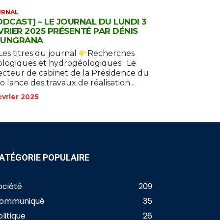
URNAL
ODCAST] – LE JOURNAL DU LUNDI 3
VRIER 2025 PRÉSENTÉ PAR DÉNIS
UNGRANA
Les titres du journal
Recherches
logiques et hydrogéologiques : Le
ecteur de cabinet de la Présidence du
o lance des travaux de réalisation...
évrier 2025
ATÉGORIE POPULAIRE
ociété
209
ommuniqué
35
olitique
26