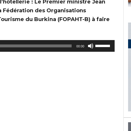
’hôtellerie : Le Premier ministre Jean
 Fédération des Organisations
 Tourisme du Burkina (FOPAHT-B) à faire
U
00:00
t
i
l
i
s
e
z
l
e