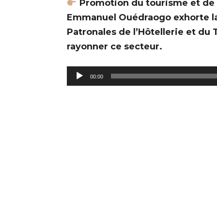
Promotion du tourisme et de l
Emmanuel Ouédraogo exhorte la
Patronales de l’Hôtellerie et du
rayonner ce secteur.
L
00:00
e
c
t
e
u
r
a
u
d