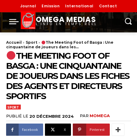
Journal
Emission
International
Contact
OMEGA MEDIAS
L'INFO EN TEMPS RÉEL
Accueil
Sport
The Meeting Foot of Basga : Une
cinquantaine de joueurs dans les...
THE MEETING FOOT OF
BASGA : UNE CINQUANTAINE
DE JOUEURS DANS LES FICHES
DES AGENTS ET DIRECTEURS
SPORTIFS
SPORT
PAR
MOMEGA
PUBLIÉ LE
20 DÉCEMBRE 2024
Facebook
X
Pinterest