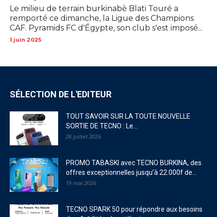
Le milieu de terrain burkinabè Blati Touré a
remporté ce dimanche, la Ligue des Champions
CAF. Pyramids FC d'Égypte, son club s'est imposé...
1 juin 2025
SÉLECTION DE L'EDITEUR
TOUT SAVOIR SUR LA TOUTE NOUVELLE
SORTIE DE TECNO : Le...
28 juillet 2026
PROMO TABASKI avec TECNO BURKINA, des
offres exceptionnelles jusqu’à 22.000f de...
19 mai 2026
TECNO SPARK 50 pour répondre aux besoins