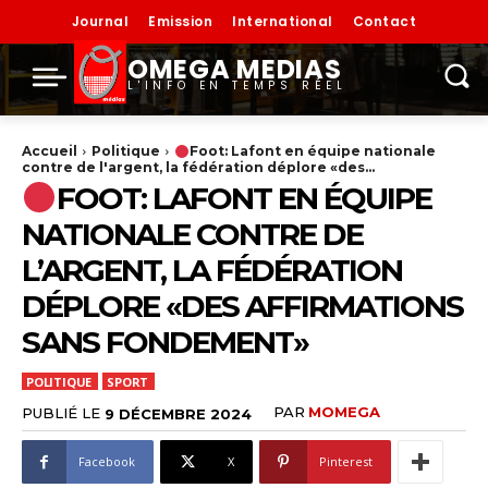
Journal
Emission
International
Contact
OMEGA MEDIAS
L'INFO EN TEMPS RÉEL
Accueil
Politique
Foot: Lafont en équipe nationale
contre de l'argent, la fédération déplore «des...
FOOT: LAFONT EN ÉQUIPE
NATIONALE CONTRE DE
L’ARGENT, LA FÉDÉRATION
DÉPLORE «DES AFFIRMATIONS
SANS FONDEMENT»
POLITIQUE
SPORT
PAR
MOMEGA
PUBLIÉ LE
9 DÉCEMBRE 2024
Facebook
X
Pinterest