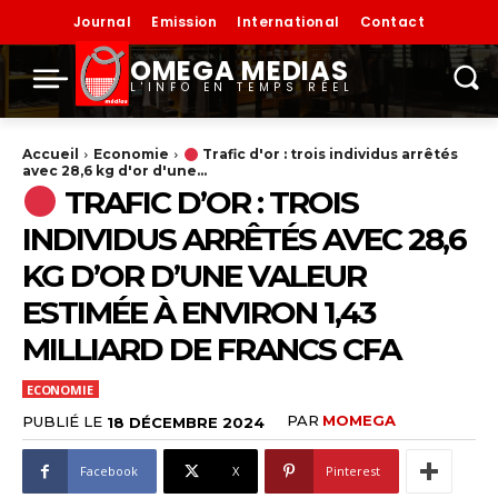
Journal
Emission
International
Contact
OMEGA MEDIAS
L'INFO EN TEMPS RÉEL
Accueil
Economie
Trafic d'or : trois individus arrêtés
avec 28,6 kg d'or d'une...
TRAFIC D’OR : TROIS
INDIVIDUS ARRÊTÉS AVEC 28,6
KG D’OR D’UNE VALEUR
ESTIMÉE À ENVIRON 1,43
MILLIARD DE FRANCS CFA
ECONOMIE
PAR
MOMEGA
PUBLIÉ LE
18 DÉCEMBRE 2024
Facebook
X
Pinterest