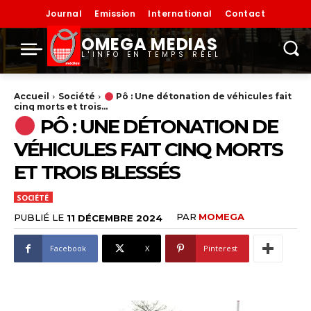
Journal
Emission
International
Contact
OMEGA MEDIAS
L'INFO EN TEMPS RÉEL
Accueil
Société
Pô : Une détonation de véhicules fait
cinq morts et trois...
PÔ : UNE DÉTONATION DE
VÉHICULES FAIT CINQ MORTS
ET TROIS BLESSÉS
SOCIÉTÉ
PAR
MOMEGA
PUBLIÉ LE
11 DÉCEMBRE 2024
Facebook
X
Pinterest