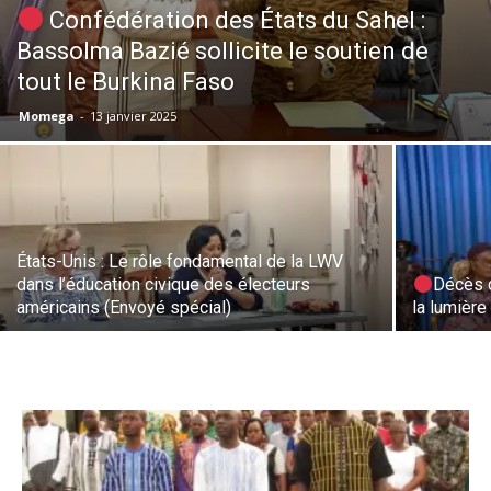
Confédération des États du Sahel :
Bassolma Bazié sollicite le soutien de
tout le Burkina Faso
Momega
-
13 janvier 2025
États-Unis : Le rôle fondamental de la LWV
dans l’éducation civique des électeurs
Décès d
américains (Envoyé spécial)
la lumière