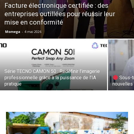
Facture électronique certifiée : des
entreprises outillées pour réussir leur
mise en conformité
Momega
-
4 mai 2026
Série TECNO CAMON 50 : Redéfinir l’imagerie
professionnelle grâce à la puissance de l’IA
Sous-tr
pratique
nouvelles 