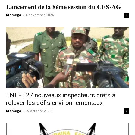
𝐋𝐚𝐧𝐜𝐞𝐦𝐞𝐧𝐭 𝐝𝐞 𝐥𝐚 𝟖𝐞̀𝐦𝐞 𝐬𝐞𝐬𝐬𝐢𝐨𝐧 𝐝𝐮 𝐂𝐄𝐒-𝐀𝐆
Momega
-
4 novembre 2024
0
ENEF : 27 nouveaux inspecteurs prêts à
relever les défis environnementaux
Momega
-
29 octobre 2024
0